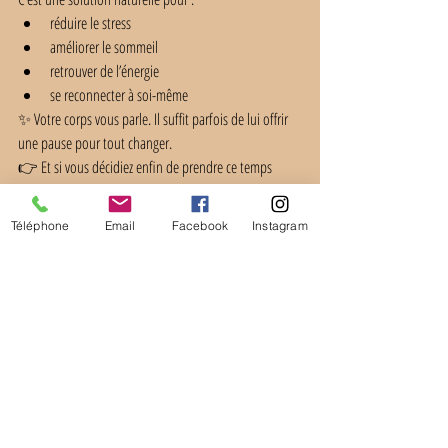
réduire le stress
améliorer le sommeil
retrouver de l’énergie
se reconnecter à soi-même
✨ Votre corps vous parle. Il suffit parfois de lui offrir 
une pause pour tout changer.
👉 Et si vous décidiez enfin de prendre ce temps 
pour vous ?
Téléphone
Email
Facebook
Instagram
Posts récents
Voir tout