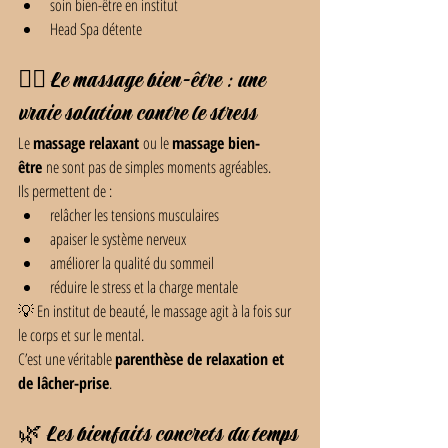
soin bien-être en institut
Head Spa détente
💆‍♀️ Le massage bien-être : une 
vraie solution contre le stress
Le 
massage relaxant
 ou le 
massage bien-
être
 ne sont pas de simples moments agréables.
Ils permettent de :
relâcher les tensions musculaires
apaiser le système nerveux
améliorer la qualité du sommeil
réduire le stress et la charge mentale
💡 En institut de beauté, le massage agit à la fois sur 
le corps et sur le mental.
C’est une véritable 
parenthèse de relaxation et 
de lâcher-prise
.
🌿 Les bienfaits concrets du temps 