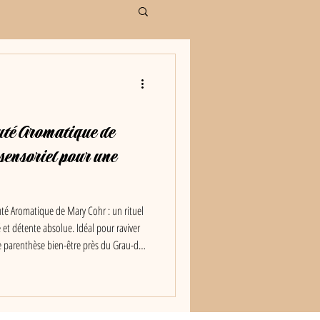
uté Aromatique de
sensoriel pour une
uté Aromatique de Mary Cohr : un rituel
té et détente absolue. Idéal pour raviver
 une parenthèse bien-être près du Grau-du-