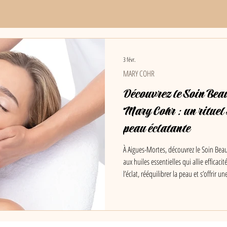
3 févr.
MARY COHR
Découvrez le Soin Bea
Mary Cohr : un rituel 
peau éclatante
À Aigues-Mortes, découvrez le Soin Bea
aux huiles essentielles qui allie efficaci
l’éclat, rééquilibrer la peau et s’offrir
Roi et de Saint-Laurent-d’Aigouze.