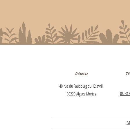
Adresse
Té
40 rue du Faubourg du 12 avril,
06 58 
30220 Aigues Mortes
M