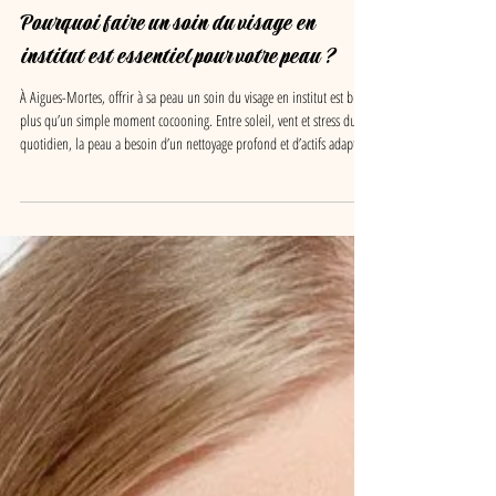
3 nov. 2025
Pourquoi faire un soin du visage en
institut est essentiel pour votre peau ?
À Aigues-Mortes, offrir à sa peau un soin du visage en institut est bien
plus qu’un simple moment cocooning. Entre soleil, vent et stress du
quotidien, la peau a besoin d’un nettoyage profond et d’actifs adaptés
pour préserver son éclat. Proche du Grau-du-Roi et de Saint-Laurent-
d’Aigouze, notre institut vous accompagne vers une peau plus
lumineuse, équilibrée et revitalisée.