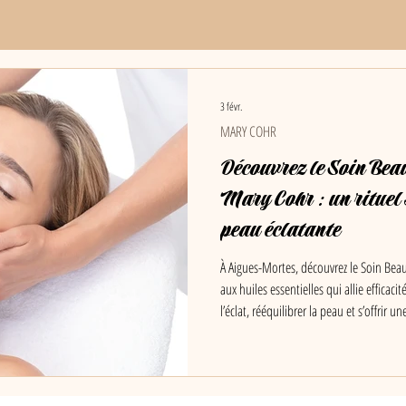
3 févr.
MARY COHR
Découvrez le Soin Bea
Mary Cohr : un rituel 
peau éclatante
À Aigues-Mortes, découvrez le Soin Bea
aux huiles essentielles qui allie efficaci
l’éclat, rééquilibrer la peau et s’offrir
Roi et de Saint-Laurent-d’Aigouze.