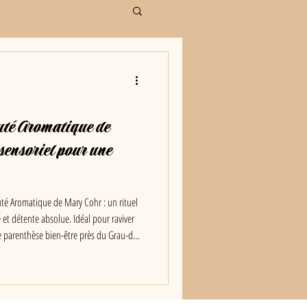
uté Aromatique de
sensoriel pour une
uté Aromatique de Mary Cohr : un rituel
té et détente absolue. Idéal pour raviver
 une parenthèse bien-être près du Grau-du-