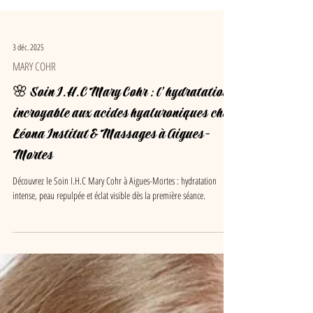
3 déc. 2025
MARY COHR
🌸 Soin I.H.C Mary Cohr : l’hydratation
incroyable aux acides hyaluroniques chez
Léona Institut & Massages à Aigues-
Mortes
Découvrez le Soin I.H.C Mary Cohr à Aigues-Mortes : hydratation
intense, peau repulpée et éclat visible dès la première séance.