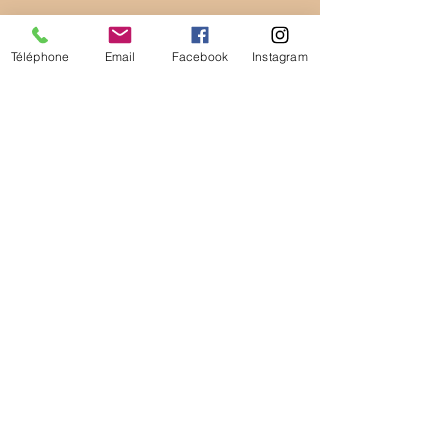
Téléphone
Email
Facebook
Instagram
Inscrivez vous à la newsletter
Inscrivez vous à la liste de diffusion Whatsapp
Recevoir via Whatsapp
Recevoir via Whatsapp